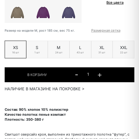
Все цвета
Размерная сетка
Размер на модели M, рост 185 см, вес 75 кг.
XS
S
M
L
XL
XXL
16 шт
1 шт
24 шт
43 шт
31 шт
22 шт
НАЛИЧИЕ В МАГАЗИНЕ НА ПОКРОВКЕ >
Состав: 90% хлопок 10% полиэстер
Качество полотна: пенье компакт
Плотность: 350-380 г
Свитшот оверсайз кроя, выполнен из трикотажного полотна "футер", с