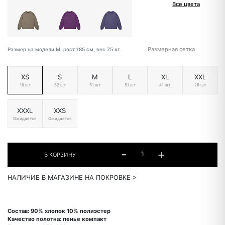
Все цвета
Размерная сетка
Размер на модели M, рост 185 см, вес 75 кг.
XS
S
M
L
XL
XXL
16 шт
52 шт
51 шт
51 шт
41 шт
28 шт
XXXL
XXS
Ожидается
Ожидается
НАЛИЧИЕ В МАГАЗИНЕ НА ПОКРОВКЕ >
Состав: 90% хлопок 10% полиэстер
Качество полотна: пенье компакт