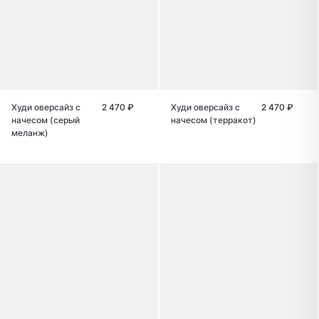
Худи оверсайз с
2 470 ₽
Худи оверсайз с
2 470 ₽
начесом (серый
начесом (терракот)
меланж)