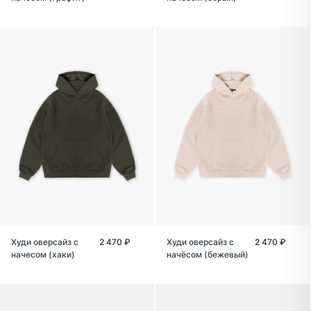
Худи оверсайз с
2 470 ₽
Худи оверсайз с
2 470 ₽
начесом (хаки)
начёсом (бежевый)