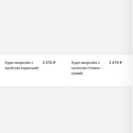
Худи оверсайз с
2 470 ₽
Худи оверсайз с
2 470 ₽
начёсом (красный)
начесом (темно -
синий)