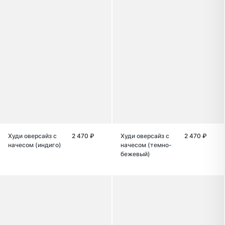
Худи оверсайз с
2 470 ₽
Худи оверсайз с
2 470 ₽
начесом (индиго)
начесом (темно-
бежевый)