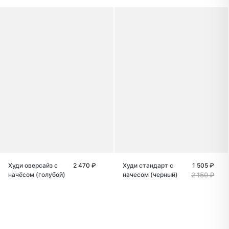
Худи оверсайз с
2 470 ₽
Худи стандарт с
1 505 ₽
начёсом (голубой)
начесом (черный)
2 150 ₽