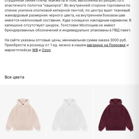
спущенная линия плеча. Манжеты и пояс выполнены из ребристого
эластичного полотна "кашкорсе". Во внутренней стороне горловина по
спинке усилена хлопковой киперной лентой, по центру вшит тканевый
жаккардовый размерник черного цвета, на внутреннем боковом шве
имеется нейлоновый составник. Худи оснащено накладным карманом. В
капюшоне отсутствует шнурок. Толстовки Моспошив не имеют
брендированных обозначений и индивидуально упакованы в ПВД пакет.
На сайте указаны оптовые цены, минимальная сумма заказа 3000 руб.
Приобрести в розницу от 1 ед. можно в нашем
магазине на Покровке
и
маркетплейсах
WB
и
Ozon
Все цвета