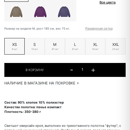
Все цвета
Размерная сетка
Размер на модели M, рост 185 см, вес 75 кг.
XS
S
M
L
XL
XXL
9 шт
13 шт
47 шт
51 шт
14 шт
23 шт
НАЛИЧИЕ В МАГАЗИНЕ НА ПОКРОВКЕ >
Состав: 90% хлопок 10% полиэстер
Качество полотна: пенье компакт
Плотность: 350-380 г
Свитшот оверсайз кроя, выполнен из трикотажного полотна "футер", с