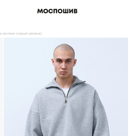
а молнии (серый меланж)