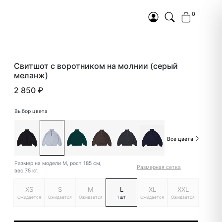
0
Свитшот с воротником на молнии (серый
меланж)
2 850 ₽
Выбор цвета
Все цвета
Размер на модели M, рост 185 см,
Размерная сетка
вес 75 кг.
XS
S
M
L
XL
XXL
Ожидается
Ожидается
Ожидается
1 шт
Ожидается
Ожидается