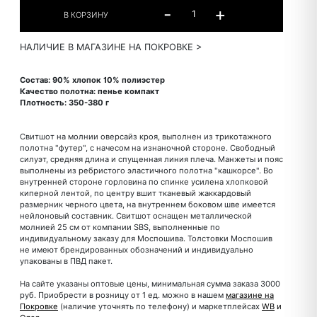
НАЛИЧИЕ В МАГАЗИНЕ НА ПОКРОВКЕ >
Состав: 90% хлопок 10% полиэстер
Качество полотна: пенье компакт
Плотность: 350-380 г
Свитшот на молнии оверсайз кроя, выполнен из трикотажного
полотна "футер", с начесом на изнаночной стороне. Свободный
силуэт, средняя длина и спущенная линия плеча. Манжеты и пояс
выполнены из ребристого эластичного полотна "кашкорсе". Во
внутренней стороне горловина по спинке усилена хлопковой
киперной лентой, по центру вшит тканевый жаккардовый
размерник черного цвета, на внутреннем боковом шве имеется
нейлоновый составник. Свитшот оснащен металлической
молнией 25 см от компании SBS, выполненные по
индивидуальному заказу для Моспошива. Толстовки Моспошив
не имеют брендированных обозначений и индивидуально
упакованы в ПВД пакет.
На сайте указаны оптовые цены, минимальная сумма заказа 3000
руб. Приобрести в розницу от 1 ед. можно в нашем
магазине на
Покровке
(наличие уточнять по телефону) и маркетплейсах
WB
и