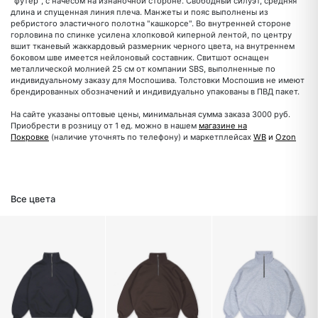
"футер", с начесом на изнаночной стороне. Свободный силуэт, средняя
длина и спущенная линия плеча. Манжеты и пояс выполнены из
ребристого эластичного полотна "кашкорсе". Во внутренней стороне
горловина по спинке усилена хлопковой киперной лентой, по центру
вшит тканевый жаккардовый размерник черного цвета, на внутреннем
боковом шве имеется нейлоновый составник. Свитшот оснащен
металлической молнией 25 см от компании SBS, выполненные по
индивидуальному заказу для Моспошива. Толстовки Моспошив не имеют
брендированных обозначений и индивидуально упакованы в ПВД пакет.
На сайте указаны оптовые цены, минимальная сумма заказа 3000 руб.
Приобрести в розницу от 1 ед. можно в нашем
магазине на
Покровке
(наличие уточнять по телефону) и маркетплейсах
WB
и
Ozon
Все цвета