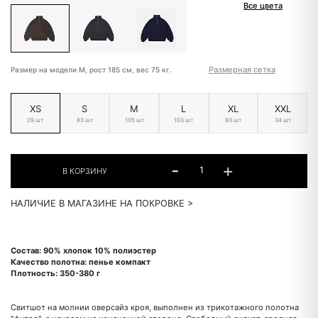
Все цвета
Размерная сетка
Размер на модели M, рост 185 см, вес 75 кг.
XS
S
M
L
XL
XXL
29 шт
83 шт
105 шт
103 шт
93 шт
34 шт
НАЛИЧИЕ В МАГАЗИНЕ НА ПОКРОВКЕ >
Состав: 90% хлопок 10% полиэстер
Качество полотна: пенье компакт
Плотность: 350-380 г
Свитшот на молнии оверсайз кроя, выполнен из трикотажного полотна