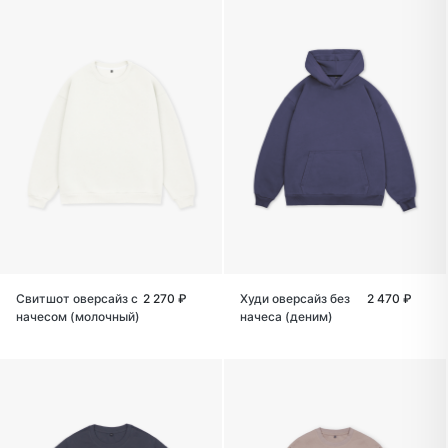
Свитшот оверсайз с
2 270 ₽
Худи оверсайз без
2 470 ₽
начесом (молочный)
начеса (деним)