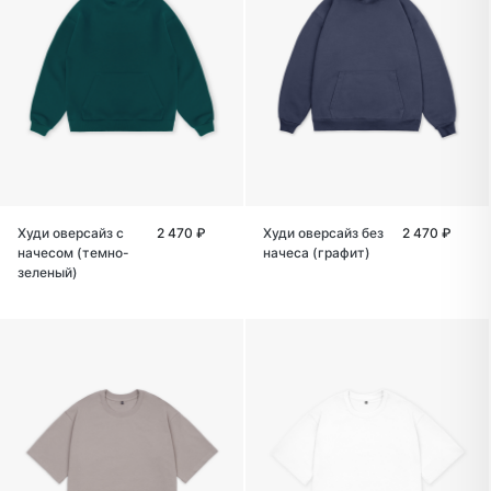
Худи оверсайз с
2 470 ₽
Худи оверсайз без
2 470 ₽
начесом (темно-
начеса (графит)
зеленый)