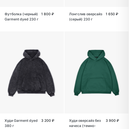
Футболка (черный)
1 800 ₽
Лонгслив оверсайз
1 650 ₽
Garment dyed 230 г
(cерый) 230 г
Худи Garment dyed
3 200 ₽
Худи оверсайз без
3 900 ₽
380 г
начеса (темно-