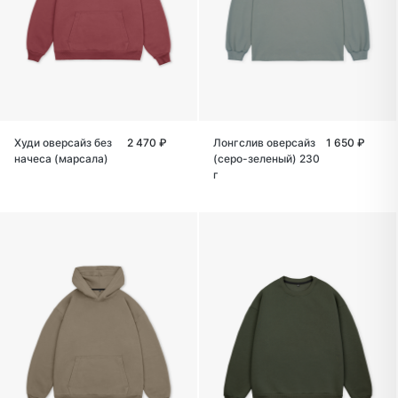
Худи оверсайз без
2 470 ₽
Лонгслив оверсайз
1 650 ₽
начеса (марсала)
(серо-зеленый) 230
г