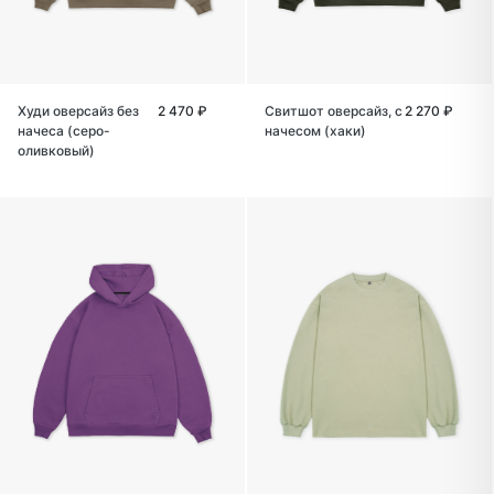
Худи оверсайз без
2 470 ₽
Свитшот оверсайз, с
2 270 ₽
начеса (серо-
начесом (хаки)
оливковый)