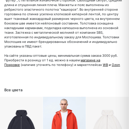
"футер", с петельной изнаночной стороной. Свободный силуэт, средняя
длина и спущенная линия плеча. Манжеты и пояс выполнены из
ребристого эластичного полотна "кашкорсе". Во внутренней стороне
горловина по спинке усилена хлопковой киперной лентой, по центру
вшит тканевый жаккардовый размерник черного цвета, на внутреннем
боковом шве имеется нейлоновый составник. Толстовка оснащена
накладными карманами, подкладка капюшона выполнена из основной
ткани. Застежка с металлической молнией от компании SBS,
изготовленная по индивидуальному заказу для Моспошива. Толстовки
Моспошив не имеют брендированных обозначений и индивидуально
упакованы в ПВД пакет.
На сайте указаны оптовые цены, минимальная сумма заказа 3000 руб.
Приобрести в розницу от 1 ед. можно в нашем
магазине на
Покровке
(наличие уточнять по телефону) и маркетплейсах
WB
и
Ozon
Все цвета