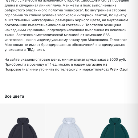
"футер", с начесом на изнаночной стороне. Свободный силуэт, средняя
длина и спущенная линия плеча. Манжеты и пояс выполнены из
ребристого эластичного полотна "кашкорсе". Во внутренней стороне
горловина по спинке усилена хлопковой киперной лентой, по центру
вшит тканевый жаккардовый размерник черного цвета, на внутреннем
боковом шве имеется нейлоновый составник. Толстовка оснащена
накладными карманами, подкладка капюшона выполнена из основной
ткани. Застежка с металлической молнией от компании SBS,
изготовленная по индивидуальному заказу для Моспошива. Толстовки
Моспошив не имеют брендированных обозначений и индивидуально
упакованы в ПВД пакет.
На сайте указаны оптовые цены, минимальная сумма заказа 3000 руб.
Приобрести в розницу от 1 ед. можно в нашем
магазине на
Покровке
(наличие уточнять по телефону) и маркетплейсах
WB
и
Ozon
Все цвета