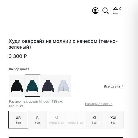
0
Худи оверсайз на молнии с начесом (темно-
зеленый)
3 300 ₽
Выбор цвета
Все цвета
Размер на модели M, рост 185 см,
Размерная сетка
вес 75 кг.
XS
S
M
L
XL
XXL
4 шт
4 шт
Ожидается
Ожидается
3 шт
5 шт