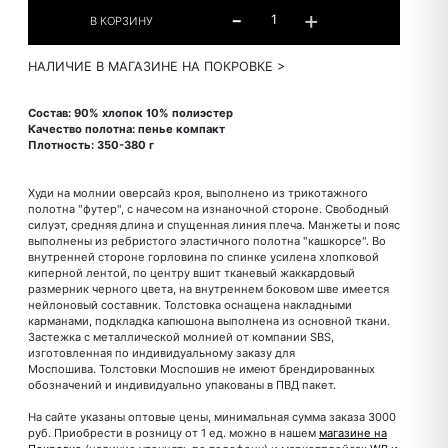
НАЛИЧИЕ В МАГАЗИНЕ НА ПОКРОВКЕ >
Состав: 90% хлопок 10% полиэстер
Качество полотна: пенье компакт
Плотность: 350-380 г
Худи на молнии оверсайз кроя, выполнено из трикотажного
полотна "футер", с начесом на изнаночной стороне. Свободный
силуэт, средняя длина и спущенная линия плеча. Манжеты и пояс
выполнены из ребристого эластичного полотна "кашкорсе". Во
внутренней стороне горловина по спинке усилена хлопковой
киперной лентой, по центру вшит тканевый жаккардовый
размерник черного цвета, на внутреннем боковом шве имеется
нейлоновый составник. Толстовка оснащена накладными
карманами, подкладка капюшона выполнена из основной ткани.
Застежка с металлической молнией от компании SBS,
изготовленная по индивидуальному заказу для
Моспошива. Толстовки Моспошив не имеют брендированных
обозначений и индивидуально упакованы в ПВД пакет.
На сайте указаны оптовые цены, минимальная сумма заказа 3000
руб. Приобрести в розницу от 1 ед. можно в нашем
магазине на