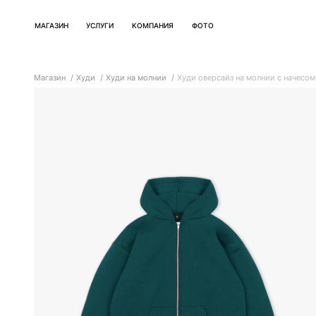
МАГАЗИН
УСЛУГИ
КОМПАНИЯ
ФОТО
Магазин
Худи
Худи на молнии
Худи оверсайз на молнии с начесом