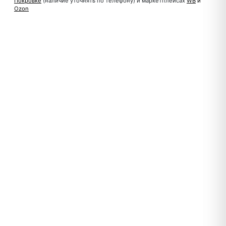
Покровке
(наличие уточнять по телефону) и маркетплейсах
WB
и
Ozon