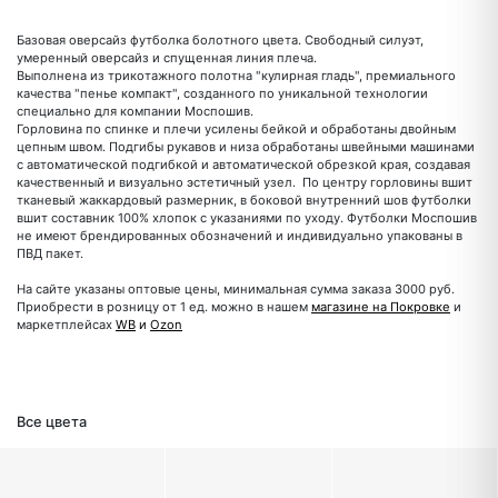
Базовая оверсайз футболка болотного цвета. Свободный силуэт,
умеренный оверсайз и спущенная линия плеча.
Выполнена из трикотажного полотна "кулирная гладь", премиального
качества "пенье компакт", созданного по уникальной технологии
специально для компании Моспошив.
Горловина по спинке и плечи усилены бейкой и обработаны двойным
цепным швом. Подгибы рукавов и низа обработаны швейными машинами
с автоматической подгибкой и автоматической обрезкой края, создавая
качественный и визуально эстетичный узел. По центру горловины вшит
тканевый жаккардовый размерник, в боковой внутренний шов футболки
вшит составник 100% хлопок с указаниями по уходу. Футболки Моспошив
не имеют брендированных обозначений и индивидуально упакованы в
ПВД пакет.
На сайте указаны оптовые цены, минимальная сумма заказа 3000 руб.
Приобрести в розницу от 1 ед. можно в нашем
магазине на Покровке
и
маркетплейсах
WB
и
Ozon
Все цвета