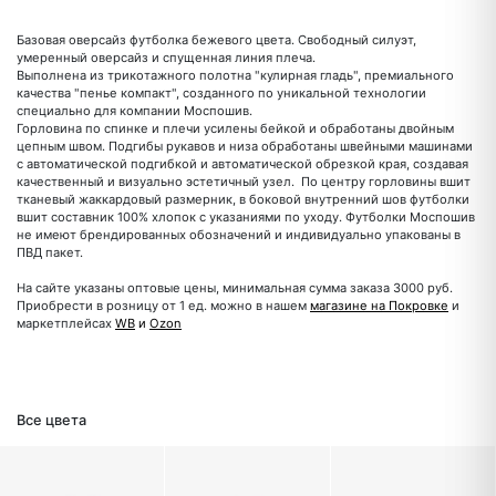
Базовая оверсайз футболка бежевого цвета. Свободный силуэт,
умеренный оверсайз и спущенная линия плеча.
Выполнена из трикотажного полотна "кулирная гладь", премиального
качества "пенье компакт", созданного по уникальной технологии
специально для компании Моспошив.
Горловина по спинке и плечи усилены бейкой и обработаны двойным
цепным швом. Подгибы рукавов и низа обработаны швейными машинами
с автоматической подгибкой и автоматической обрезкой края, создавая
качественный и визуально эстетичный узел. По центру горловины вшит
тканевый жаккардовый размерник, в боковой внутренний шов футболки
вшит составник 100% хлопок с указаниями по уходу. Футболки Моспошив
не имеют брендированных обозначений и индивидуально упакованы в
ПВД пакет.
На сайте указаны оптовые цены, минимальная сумма заказа 3000 руб.
Приобрести в розницу от 1 ед. можно в нашем
магазине на Покровке
и
маркетплейсах
WB
и
Ozon
Все цвета