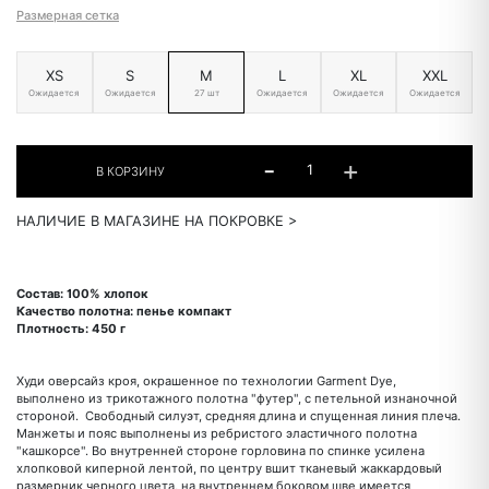
Размерная сетка
XS
S
M
L
XL
XXL
Ожидается
Ожидается
27 шт
Ожидается
Ожидается
Ожидается
НАЛИЧИЕ В МАГАЗИНЕ НА ПОКРОВКЕ >
Состав: 100% хлопок
Качество полотна: пенье компакт
Плотность: 450 г
Худи оверсайз кроя, окрашенное по технологии Garment Dye,
выполнено из трикотажного полотна "футер", с петельной изнаночной
стороной. Свободный силуэт, средняя длина и спущенная линия плеча.
Манжеты и пояс выполнены из ребристого эластичного полотна
"кашкорсе". Во внутренней стороне горловина по спинке усилена
хлопковой киперной лентой, по центру вшит тканевый жаккардовый
размерник черного цвета, на внутреннем боковом шве имеется