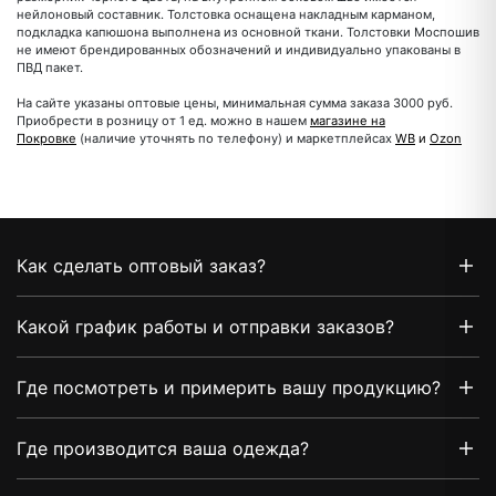
нейлоновый составник. Толстовка оснащена накладным карманом,
подкладка капюшона выполнена из основной ткани. Толстовки Моспошив
не имеют брендированных обозначений и индивидуально упакованы в
ПВД пакет.
На сайте указаны оптовые цены, минимальная сумма заказа 3000 руб.
Приобрести в розницу от 1 ед. можно в нашем
магазине на
Покровке
(наличие уточнять по телефону) и маркетплейсах
WB
и
Ozon
Как сделать оптовый заказ?
Какой график работы и отправки заказов?
Где посмотреть и примерить вашу продукцию?
Где производится ваша одежда?