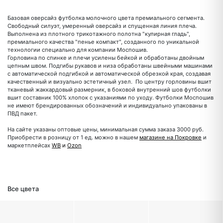
Базовая оверсайз футболка молочного цвета премиального сегмента.
Свободный силуэт, умеренный оверсайз и спущенная линия плеча.
Выполнена из плотного трикотажного полотна "кулирная гладь",
премиального качества "пенье компакт", созданного по уникальной
технологии специально для компании Моспошив.
Горловина по спинке и плечи усилены бейкой и обработаны двойным
цепным швом. Подгибы рукавов и низа обработаны швейными машинами
с автоматической подгибкой и автоматической обрезкой края, создавая
качественный и визуально эстетичный узел. По центру горловины вшит
тканевый жаккардовый размерник, в боковой внутренний шов футболки
вшит составник 100% хлопок с указаниями по уходу. Футболки Моспошив
не имеют брендированных обозначений и индивидуально упакованы в
ПВД пакет.
На сайте указаны оптовые цены, минимальная сумма заказа 3000 руб.
Приобрести в розницу от 1 ед. можно в нашем
магазине на Покровке
и
маркетплейсах
WB
и
Ozon
Все цвета