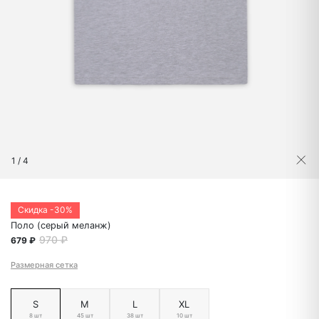
1
/
4
Скидка -30%
Поло (серый меланж)
970 ₽
679 ₽
Размерная сетка
S
M
L
XL
8 шт
45 шт
38 шт
10 шт