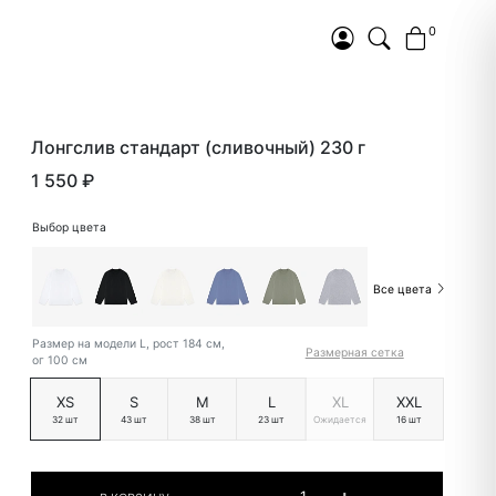
0
Лонгслив стандарт (сливочный) 230 г
1 550 ₽
Выбор цвета
Все цвета
Размер на модели L, рост 184 см,
Размерная сетка
ог 100 см
XS
S
M
L
XL
XXL
32 шт
43 шт
38 шт
23 шт
Ожидается
16 шт