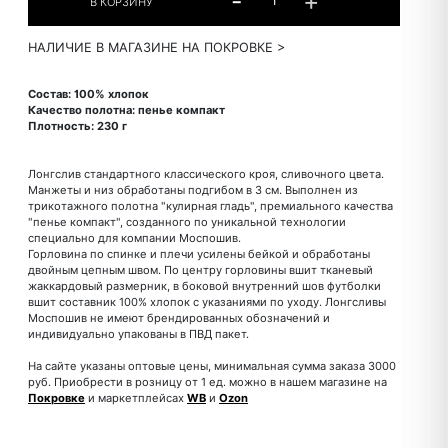
НАЛИЧИЕ В МАГАЗИНЕ НА ПОКРОВКЕ >
Состав: 100% хлопок
Качество полотна: пенье компакт
Плотность: 230 г
Лонгслив стандартного классического кроя, сливочного цвета.
Манжеты и низ обработаны подгибом в 3 см. Выполнен из
трикотажного полотна "кулирная гладь", премиального качества
"пенье компакт", созданного по уникальной технологии
специально для компании Моспошив.
Горловина по спинке и плечи усилены бейкой и обработаны
двойным цепным швом. По центру горловины вшит тканевый
жаккардовый размерник, в боковой внутренний шов футболки
вшит составник 100% хлопок с указаниями по уходу. Лонгсливы
Моспошив не имеют брендированных обозначений и
индивидуально упакованы в ПВД пакет.
На сайте указаны оптовые цены, минимальная сумма заказа 3000
руб. Приобрести в розницу от 1 ед. можно в нашем магазине на
Покровке
и маркетплейсах
WB
и
Ozon